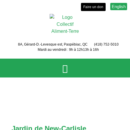
English
Faire un don
8A, Gérard-D.-Levesque est, Paspébiac, QC
(418) 752-5010
Mardi au vendredi : 9h à 12h
13h à 16h
New Carlisle
Le Collectif
Services et activités
Événements
Sécurité et autonomie alimentaire
Jardin de New-Carlisle