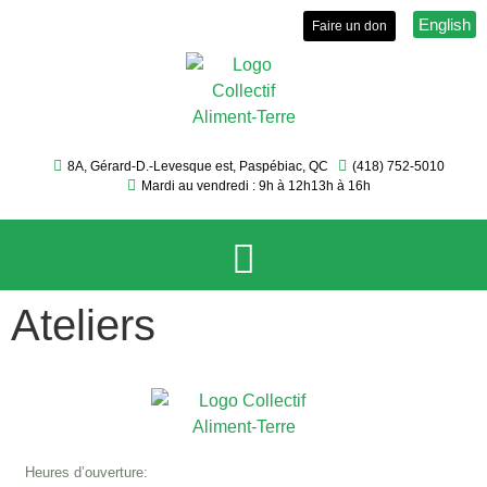
English
Faire un don
8A, Gérard-D.-Levesque est, Paspébiac, QC
(418) 752-5010
Mardi au vendredi : 9h à 12h
13h à 16h
Ateliers
Le Collectif
Services et activités
Événements
Sécurité et autonomie alimentaire
Heures d’ouverture: