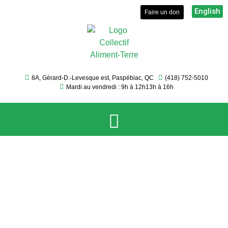
English
Faire un don
8A, Gérard-D.-Levesque est, Paspébiac, QC
(418) 752-5010
Mardi au vendredi : 9h à 12h
13h à 16h
Le Collectif
Services et activités
Chasseurs
Événements
généreux
Sécurité et autonomie alimentaire