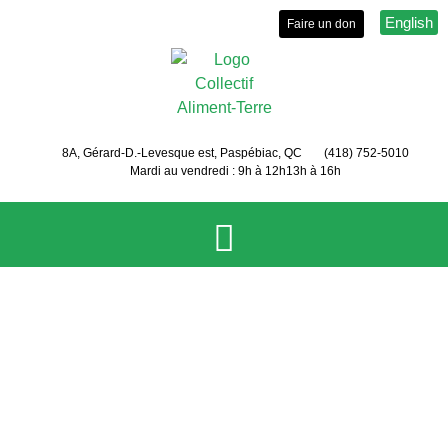
English
Faire un don
8A, Gérard-D.-Levesque est, Paspébiac, QC
(418) 752-5010
Mardi au vendredi : 9h à 12h
13h à 16h
Le Collectif
Services et activités
Soupe
communautaire 30
Événements
Sécurité et autonomie alimentaire
mars 2023