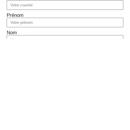
Prénom
Nom
Je suis :
Citoyen/citoyenne
Membre du Collectif Aliment-Terre
Réseau de la santé et Milieu communautaire
Envoyer
© Tous droits réservés – Collectif Aliment-Terre 2026