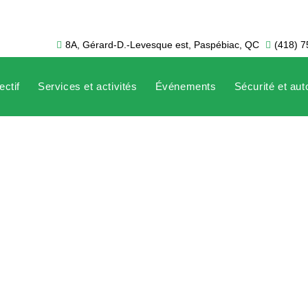
8A, Gérard-D.-Levesque est, Paspébiac, QC
(418) 
ectif
Services et activités
Événements
Sécurité et au
loi Nourrir Notre monde