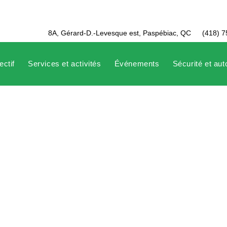
8A, Gérard-D.-Levesque est, Paspébiac, QC
(418) 
ectif
Services et activités
Événements
Sécurité et au
rovinciaux SAQxBAQ d’