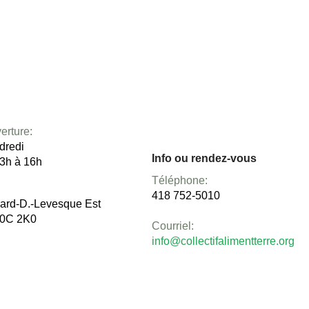
erture:
dredi
Info ou rendez-vous
13h à 16h
Téléphone:
418 752-5010
rard-D.-Levesque Est
G0C 2K0
Courriel:
info@collectifalimentterre.org