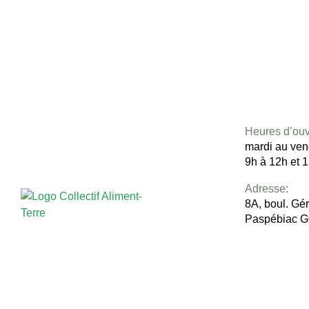
Heures d’ouv
mardi au ven
9h à 12h et 
Adresse:
8A, boul. Gé
Paspébiac 