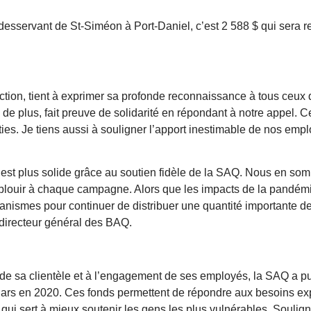
esservant de St-Siméon à Port-Daniel, c’est 2 588 $ qui sera re
ction, tient à exprimer sa profonde reconnaissance à tous ceux q
s de plus, fait preuve de solidarité en répondant à notre appel. 
es. Je tiens aussi à souligner l’apport inestimable de nos emp
e est plus solide grâce au soutien fidèle de la SAQ. Nous en s
louir à chaque campagne. Alors que les impacts de la pandémie 
rganismes pour continuer de distribuer une quantité importante de
 directeur général des BAQ.
de sa clientèle et à l’engagement de ses employés, la SAQ a pu 
llars en 2020. Ces fonds permettent de répondre aux besoins ex
qui sert à mieux soutenir les gens les plus vulnérables. Soulig