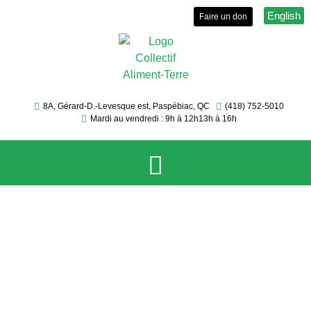
English
Faire un don
8A, Gérard-D.-Levesque est, Paspébiac, QC
(418) 752-5010
Mardi au vendredi : 9h à 12h
13h à 16h
Le Collectif
Services et activités
Brigade fruitière
Événements
Sécurité et autonomie alimentaire